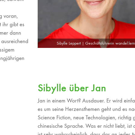
ng voran,
 ihr gibt es
immer dann
t ausreichend
Sibylle Leppert | Geschäftsführerin wandel:ler
assigem
angjährigen
Sibylle über Jan
Jan in einem Wort? Ausdauer. Er wird einf
es um seine Herzensthemen geht und es nach
Science Fiction, neue Technologien, richtig 
chinesische Sprache. Was er nicht liebt, is
ist sehr wahrscheinlich, dass das an jeder