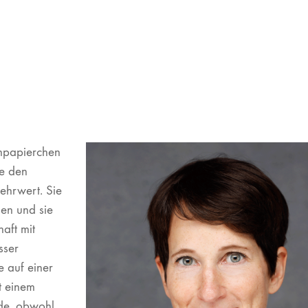
npapierchen
ie den
ehrwert. Sie
sen und sie
haft mit
sser
e auf einer
t einem
rde, obwohl