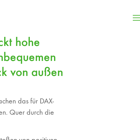
ckt hohe
 unbequemen
ick von außen
machen das für DAX-
en. Quer durch die
stoßen von positiven